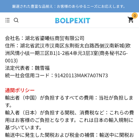
厳選された豊富な品揃え：お客様のあらゆるニーズにお応えします。
0
会社名：湖北省鎏曦钰商贸有限公司
住所：湖北省武汉市汉南区东荆街太白路西侧汉南新城(欧
洲风情小镇一期三区B1)1-2栋4单元3层3室(商务秘书ZG-
0013)
法定代表者：魏雪福
統一社会信用コード：91420113MAK7A07N73
通関ポリシー
輸出者（中国）が負担するすべての費用：当社が負担しま
す。
輸入者（日本）が負担する関税、消費税など：これらの費
用はお客様のご負担となります。これは日本の輸入規制に
基づいています。
輸送中に発生した関税および税金の補償：輸送中に​​関税お