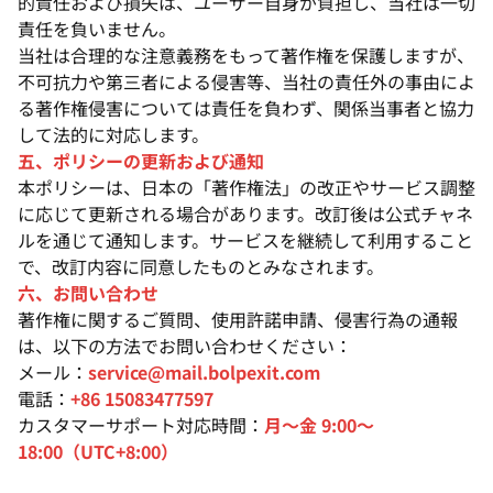
的責任および損失は、ユーザー自身が負担し、当社は一切
責任を負いません。
当社は合理的な注意義務をもって著作権を保護しますが、
不可抗力や第三者による侵害等、当社の責任外の事由によ
る著作権侵害については責任を負わず、関係当事者と協力
して法的に対応します。
五、ポリシーの更新および通知
本ポリシーは、日本の「著作権法」の改正やサービス調整
に応じて更新される場合があります。改訂後は公式チャネ
ルを通じて通知します。サービスを継続して利用すること
で、改訂内容に同意したものとみなされます。
六、お問い合わせ
著作権に関するご質問、使用許諾申請、侵害行為の通報
は、以下の方法でお問い合わせください：
メール：
service@mail.bolpexit.com
電話：
+86 15083477597
カスタマーサポート対応時間：
月～金 9:00～
18:00（UTC+8:00）