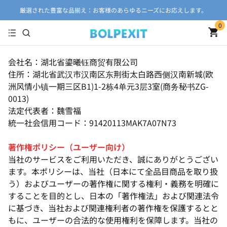
厳選された豊富な品揃え：お客様のあらゆるニーズにお応えします。
0
会社名：湖北省鎏曦钰商贸有限公司
住所：湖北省武汉市汉南区东荆街太白路西侧汉南新城(欧
洲风情小镇一期三区B1)1-2栋4单元3层3室(商务秘书ZG-
0013)
法定代表者：魏雪福
統一社会信用コード：91420113MAK7A07N73
著作権ポリシー（ユーザー向け）
当社のサービスをご利用いただき、誠にありがとうござい
ます。本ポリシーは、当社（日本にて全品目商品を取り扱
う）およびユーザーの著作権に関する権利・義務を明確に
することを目的とし、日本の「著作権法」および関連法令
に基づき、当社および関連権利者の著作権を保護するとと
もに、ユーザーの合法的な使用権利を保障します。当社の