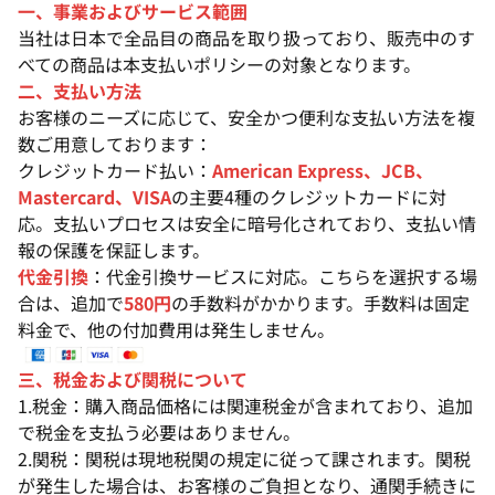
一、事業およびサービス範囲
当社は日本で全品目の商品を取り扱っており、販売中のす
べての商品は本支払いポリシーの対象となります。
二、支払い方法
お客様のニーズに応じて、安全かつ便利な支払い方法を複
数ご用意しております：
クレジットカード払い：
American Express、JCB、
Mastercard、VISA
の主要4種のクレジットカードに対
応。支払いプロセスは安全に暗号化されており、支払い情
報の保護を保証します。
代金引換
：代金引換サービスに対応。こちらを選択する場
合は、追加で
580円
の手数料がかかります。手数料は固定
料金で、他の付加費用は発生しません。
三、税金および関税について
1.税金：購入商品価格には関連税金が含まれており、追加
で税金を支払う必要はありません。
2.関税：関税は現地税関の規定に従って課されます。関税
が発生した場合は、お客様のご負担となり、通関手続きに