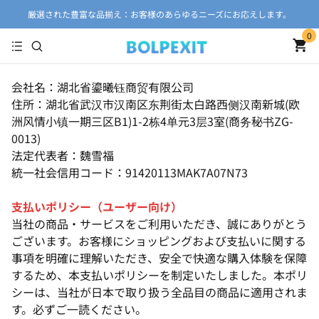
厳選された豊富な品揃え：お客様のあらゆるニーズにお応えします。
0
会社名：湖北省鎏曦钰商贸有限公司
住所：湖北省武汉市汉南区东荆街太白路西侧汉南新城(欧
洲风情小镇一期三区B1)1-2栋4单元3层3室(商务秘书ZG-
0013)
法定代表者：魏雪福
統一社会信用コード：91420113MAK7A07N73
支払いポリシー（ユーザー向け）
当社の商品・サービスをご利用いただき、誠にありがとう
ございます。お客様にショッピングおよび支払いに関する
事項を明確に理解いただき、安全で快適な購入体験を保障
するため、本支払いポリシーを制定いたしました。本ポリ
シーは、当社が日本で取り扱う全品目の商品に適用されま
す。必ずご一読ください。